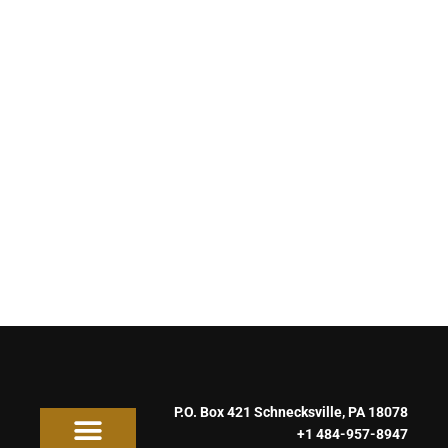
TSHIRT PRINTING IS THE
NEW COOL!
Neque porro quisquam est, qui dolore ipsum quia dolor sit
amet, consectetur adipisci velit, sed quia non numquam eius
modi tempora incidunt lores ta porro ame.
EXPLORE MORE
P.O. Box 421 Schnecksville, PA 18078
+1 484-957-8947