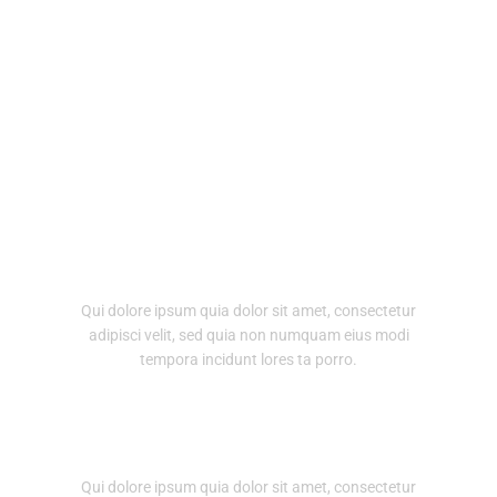
EXPLORE MORE
Who we are
Qui dolore ipsum quia dolor sit amet, consectetur
adipisci velit, sed quia non numquam eius modi
tempora incidunt lores ta porro.
How it started
Qui dolore ipsum quia dolor sit amet, consectetur