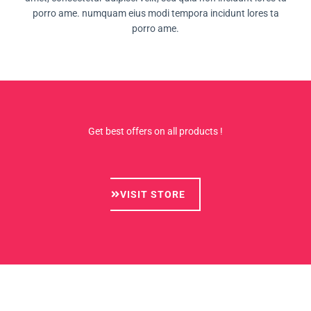
porro ame. numquam eius modi tempora incidunt lores ta
porro ame.
Get best offers on all products !
VISIT STORE